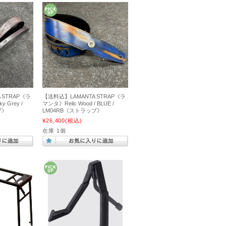
 STRAP《ラ
【送料込】LAMANTA STRAP《ラ
y Grey /
マンタ》Relic Wood / BLUE /
プ》
LM04RB《ストラップ》
¥26,400
(税込)
在庫 1個