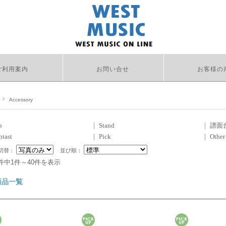
ご利用案内
お問い合せ
お客様の
Accessory
p
｜
Stand
｜
譜面
tast
｜
Pick
｜
Other
切替：
並び順：
1件中1件～40件を表示
商品一覧