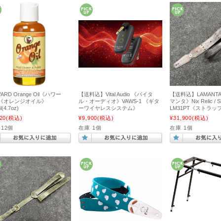
ARD Orange Oil《ハワー
【送料込】Vital Audio 《バイタ
【送料込】LAMANTA
《オレンジオイル》
ル・オーディオ》VAWS-1 《ギタ
マンタ》Nix Relic / Sk
l(4.7oz)
ーワイヤレスシステム》
LM31PT《ストラッ
20
(税込)
¥9,900
(税込)
¥31,900
(税込)
 12個
在庫 1個
在庫 1個