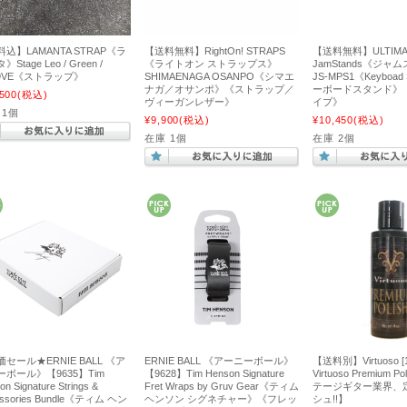
込】LAMANTA STRAP《ラ
【送料無料】RightOn! STRAPS
【送料無料】ULTIMAT
Stage Leo / Green /
《ライトオン ストラップス》
JamStands《ジャ
09VE《ストラップ》
SHIMAENAGA OSANPO《シマエ
JS-MPS1《Keyboad
ナガ／オサンポ》《ストラップ／
ーボードスタンド》
500
(税込)
ヴィーガンレザー》
イプ》
 1個
¥9,900
(税込)
¥10,450
(税込)
在庫 1個
在庫 2個
セール★ERNIE BALL 《ア
ERNIE BALL 《アーニーボール》
【送料別】Virtuoso [1
ーボール》【9635】Tim
【9628】Tim Henson Signature
Virtuoso Premium 
n Signature Strings &
Fret Wraps by Gruv Gear《ティム
テージギター業界、
essories Bundle《ティム ヘン
ヘンソン シグネチャー》《フレッ
シュ!!】