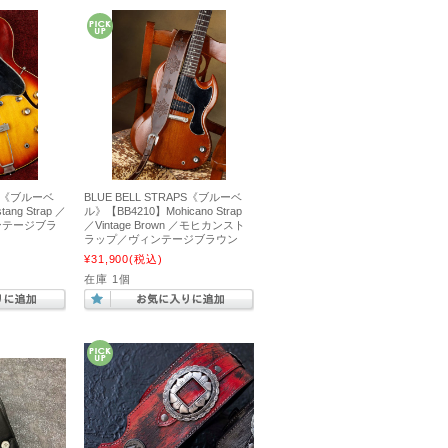
APS《ブルーベ
BLUE BELL STRAPS《ブルーベ
ang Strap ／
ル》【BB4210】Mohicano Strap
ヴィンテージブラ
／Vintage Brown ／モヒカンスト
ラップ／ヴィンテージブラウン
¥31,900
(税込)
在庫 1個