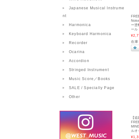
Japanese Musical Instrume
nt
FRE
Noi
Harmonica
ー塗
ールド
Keyboard Harmonica
¥2,7
在庫
Recorder
Ocarina
Accordion
Stringed Instrument
Music Score／Books
SALE / Specially Page
Other
【追
FRE
MINE
ルオ
¥1,3