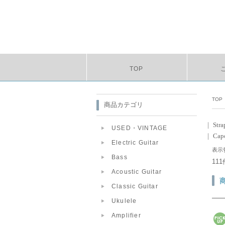
TOP
TOP
商品カテゴリ
｜
Stra
USED・VINTAGE
｜
Capo
Electric Guitar
表示
Bass
11
Acoustic Guitar
Classic Guitar
Ukulele
Amplifier