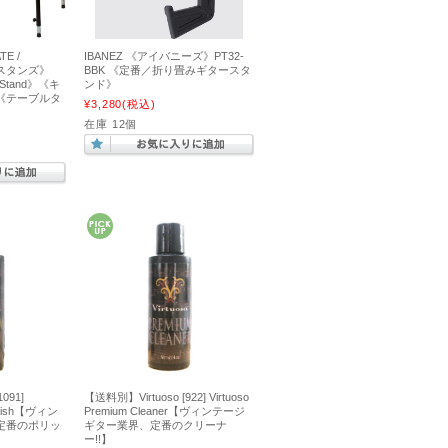
E /
IBANEZ 《アイバニーズ》PT32-
ムスタンズ》
BBK 《定番／折り畳みギタースタ
 Stand》《キ
ンド》
《テーブルタ
¥3,280
(税込)
在庫 12個
091]
【送料別】Virtuoso [922] Virtuoso
Polish【ヴィン
Premium Cleaner【ヴィンテージ
定番のポリッ
ギター業界、定番のクリーナ
ー!!】