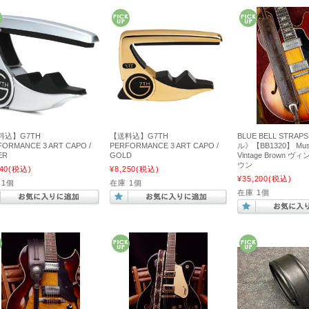
料込】G7TH
【送料込】G7TH
BLUE BELL STR
FORMANCE 3 ART CAPO /
PERFORMANCE 3 ART CAPO /
ル》【BB1320】 Must
ER
GOLD
Vintage Brown 
ウン
40
(税込)
¥8,250
(税込)
¥35,200
(税込)
 1個
在庫 1個
在庫 1個