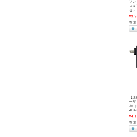
ソン
ス＆
セッ
¥9,9
在庫
【送料
ーザト
JA（D
AD
¥4,1
在庫