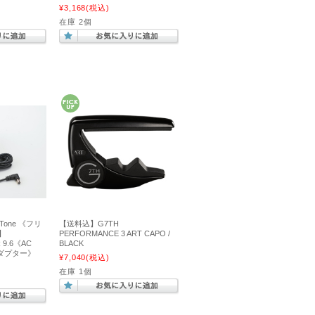
¥3,168
(税込)
在庫 2個
Tone 《フリ
【送料込】G7TH
】
PERFORMANCE 3 ART CAPO /
 9.6《AC
BLACK
アダプター》
¥7,040
(税込)
在庫 1個