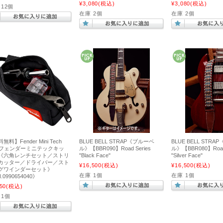
¥3,080
(税込)
¥3,080
(税込)
 12個
在庫 2個
在庫 2個
無料】Fender Mini Tech
BLUE BELL STRAP《ブルーベ
BLUE BELL STR
t《フェンダーミニテックキッ
ル》【BBR090】Road Series
ル》【BBR080】Road 
《六角レンチセット／ストリ
"Black Face"
"Silver Face"
カッター／ドライバー／スト
¥16,500
(税込)
¥16,500
(税込)
グワインダーセット》
在庫 1個
在庫 1個
.0990654040》
50
(税込)
 1個