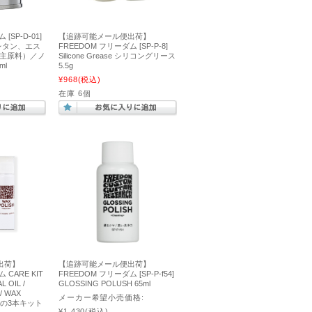
[SP-D-01]
【追跡可能メール便出荷】
・ウレタン、エス
FREEDOM フリーダム [SP-P-8]
ン主原料）／ノ
Silicone Grease シリコングリース
ml
5.5g
¥968
(税込)
在庫 6個
出荷】
【追跡可能メール便出荷】
 CARE KIT
FREEDOM フリーダム [SP-P-f54]
L OIL /
GLOSSING POLUSH 65ml
/ WAX
メーカー希望小売価格:
トルの3本キット
¥1,430
(税込)