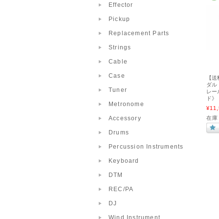
Effector
Pickup
Replacement Parts
Strings
Cable
Case
【送料
ダル
Tuner
レー
ド》
Metronome
¥11,
Accessory
在庫
Drums
Percussion Instruments
Keyboard
DTM
REC/PA
DJ
Wind Instrument