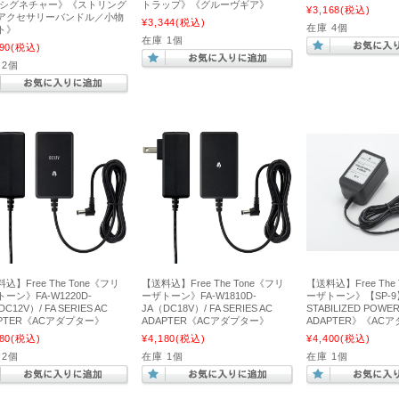
 シグネチャー》《ストリング
トラップ》《グルーヴギア》
¥3,168
(税込)
アクセサリーバンドル／小物
¥3,344
(税込)
在庫 4個
ト》
在庫 1個
90
(税込)
 2個
込】Free The Tone《フリ
【送料込】Free The Tone《フリ
【送料込】Free The 
ーン》FA-W1220D-
ーザトーン》FA-W1810D-
ーザトーン》【SP-9
C12V）/ FA SERIES AC
JA（DC18V）/ FA SERIES AC
STABILIZED POWER
APTER《ACアダプター》
ADAPTER《ACアダプター》
ADAPTER》《AC
80
(税込)
¥4,180
(税込)
¥4,400
(税込)
 2個
在庫 1個
在庫 1個