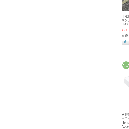
【送料
マンタ》
LM
¥27,
在庫
★特価
ーニ
Henso
Acc