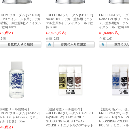
EDOM フリーダム [SP-D-03]
FREEDOM フリーダム [SP-D-02]
FREEDOM フリーダム 
se Hell ハイシールド用(ラッカ
Noise Hell ラッカー塗料用（ニッ
Noise Hell ポリ
料対応、銅主原料)／ノイズシ
ケル主原料）／ノイズシールド塗
テル塗料用(カーボ
塗料 60ml
料 60ml
イズシールド塗料 60
72
(税込)
¥2,475
(税込)
¥1,930
(税込)
 2個
在庫 2個
在庫 1個
跡可能メール便出荷】
【追跡可能メール便出荷】
【追跡可能メール便
EDOM フリーダム [SP-P-17]
FREEDOM フリーダム CARE KIT
FREEDOM フリーダム
RAL OIL (Odorless) ミネラ
#2[SP-KIT-2] LEMON OIL /
#1[SP-KIT-1] MINERA
イル（無臭） 60ml
GLOSSING POLISH / WAX
GLOSSING POLISH 
POLISH / ミニボトルの3本キット
POLISH / ミニボ
20
(税込)