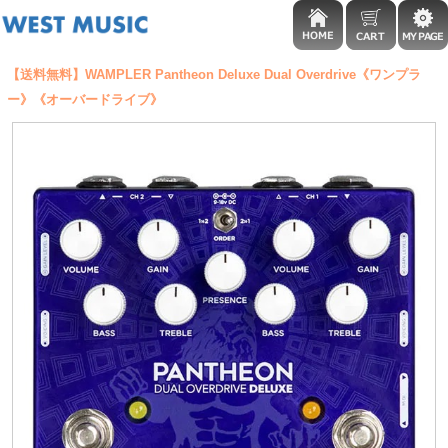
【送料無料】WAMPLER Pantheon Deluxe Dual Overdrive《ワンプラ
ー》《オーバードライブ》