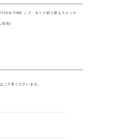
SITION TIME ノブ、モード切り替えスイッチ
れも別売)
はご了承くださいませ。