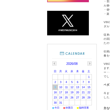
・音
ル操
・使
・楽
V8
ダル
従来
の回
たの
伝統
奏を
2026/08
V8
ます
日
月
火
水
木
金
土
ー・
でし
1
2
3
4
5
6
7
8
ペダ
9
10
11
12
13
14
15
16
17
18
19
20
21
22
今ま
した
23
24
25
26
27
28
29
30
31
■
■
■
今日
休業日
臨時営業
主な特