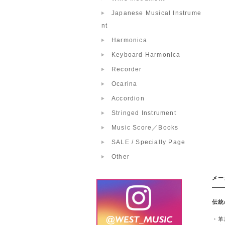
Japanese Musical Instrume
nt
Harmonica
Keyboard Harmonica
Recorder
Ocarina
Accordion
Stringed Instrument
Music Score／Books
SALE / Specially Page
Other
メー
伝統
・革