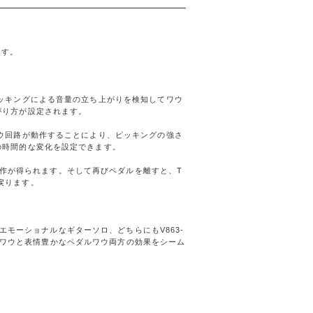
ます。
＝ピッキングによる音量の立ち上がりを検知してワウ
下がり方が設定されます。
てワウ回路が動作することにより、ピッキングの強さ
果の時間的な変化を設定できます。
作が得られます。そして再びペダルを離すと、T
戻ります。
モーショナルなギターソロ、どちらにもV863-
トワウと表情豊かなペダルワウ両方の効果をシーム