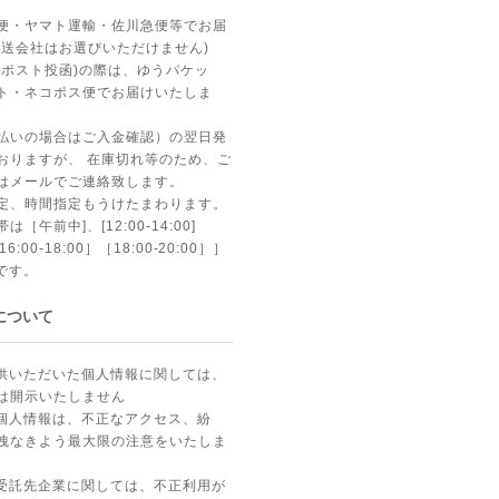
便・ヤマト運輸・佐川急便等でお届
運送会社はお選びいただけません)
(ポスト投函)の際は、ゆうパケッ
ト・ネコポス便でお届けいたしま
払いの場合はご入金確認）の翌日発
おりますが、 在庫切れ等のため、ご
はメールでご連絡致します。
定、時間指定もうけたまわります。
午前中]、[12:00-14:00]
［16:00-18:00］［18:00-20:00］］
］です。
について
提供いただいた個人情報に関しては、
は開示いたしません
る個人情報は、不正なアクセス、紛
洩なきよう最大限の注意をいたしま
の受託先企業に関しては、不正利用が