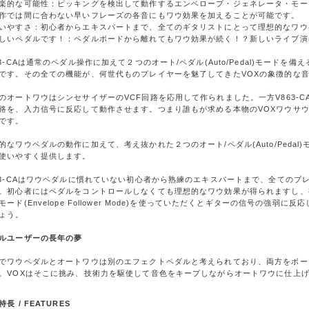
楽的な可能性：ピッキングを検出して動作するエンベロープ・ジェネレータ・モード(Envel
作では間に合わない早いフレーズの各音にもワウ効果を加えることが可能です。
いやすさ：初心者からエキスパートまで、全てのギタリストにとって理想的なワウ
しいペダルです！：ペダルボードから離れてもワウ効果が続く！？新しいライブ演
63-CAは通常のペダル操作に加えて２つのオート/ペダル(Auto/Pedal)モード
です。その全ての機能が、何世代ものプレイヤーを魅了してきたVOXの象徴的な
のオートワウはシンセサイザーのVCF回路を応用して作られました。一方V863-
路を、入力信号に反応して動作させます。つまり誰もが求める本物のVOXワウサ
です。
的なワウペダルの動作に加えて、考え抜かれた２つのオート/ペダル(Auto/Peda
使いやすく提供します。
63-CAはワウペダルに慣れていない初心者から熟練のエキスパートまで、全ての
。初心者にはペダルをコントロールしなくても理想的なワウ効果が得られますし、
モード(Envelope Follower Mode)を使っていただくとギターの信号の強
ょう。
ルユーザーの長年の夢
でワウペダルとオートワウは別のエフェクトペダルと考えられており、両方をボー
。VOXはそこに挑み、技術力を駆使して音色をキープしながらオートワウに仕上
長 / FEATURES