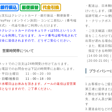
・配送は、日本郵
けいたします。(
お支払はクレジットカード・銀行振込・郵便振替・
追跡可能メール便
PayPay（オンライン決済)・コンビニ前払い（番号端
ト・クリックポス
末式）・代金引換がご利用いただけます。
す。
※クレジットカードのセキュリティはSSLというシス
・ご注文確認（前
テムを利用しております。 カード番号は暗号化されて
送をこころがけて
安全に送信されますので、どうぞご安心ください。
出荷が遅れる場合
・また、配送日指
営業時間帯について
指定できる時間帯は［
［14:00-16:00]
［20:00-21:00
ネットでのご注文は24時間受け付けております。
お電話でのお問合せは下記の時間帯にお願いします。
プライバシー
・平日/土曜日 11：00～20：00
・日曜/祝祭日 11：00～18：00
※水曜日はお休みを頂きます。メールの返信は翌営業
1.お客様からご
日となりますので、ご了承ください。
第三者に提供また
2.弊社が保有す
失、改ざん及び漏
す
3.運送会社など