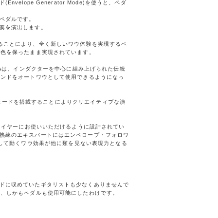
ope Generator Mode)を使うと、ペダ
ペダルです。
奏を演出します。
を備えることにより、全く新しいワウ体験を実現するペ
音色を保ったまま実現されています。
CAは、インダクターを中心に組み上げられた伝統
ウンドをオートワウとして使用できるようになっ
l)モードを搭載することによりクリエイティブな演
プレイヤーにお使いいただけるように設計されてい
熟練のエキスパートにはエンベロープ・フォロワ
弱に反応して動くワウ効果が他に類を見ない表現力となる
ドに収めていたギタリストも少なくありませんで
げ、しかもペダルも使用可能にしたわけです。