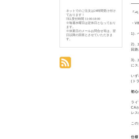
ネットでのご注文は24時間受け付け
「ペ
ております！
TEL受付時間 11:00-18:00
※毎週水曜日は定休日となっており
・V
ます。
※休業日のメールお問合せ等は、翌
1)
日以降の回答とさせていただきま
す。
2)
回路
3)
にス
いず
(ト
初心
ライ
CA
レス
この
仕様 