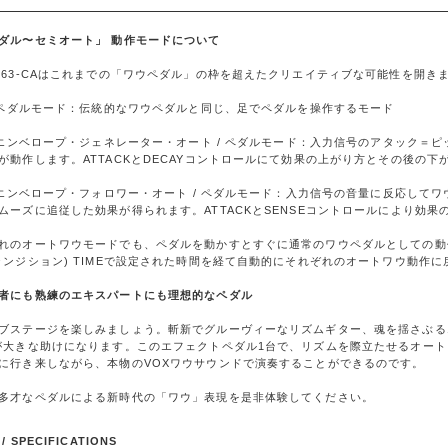
ダル〜セミオート」 動作モードについて
863-CAはこれまでの「ワウペダル」の枠を超えたクリエイティブな可能性を開き
. ペダルモード：伝統的なワウペダルと同じ、足でペダルを操作するモード
. エンベロープ・ジェネレーター・オート / ペダルモード：入力信号のアタック
が動作します。ATTACKとDECAYコントロールにて効果の上がり方とその後の
. エンベロープ・フォロワー・オート / ペダルモード：入力信号の音量に反応し
ムーズに追従した効果が得られます。ATTACKとSENSEコントロールにより効
れのオートワウモードでも、ペダルを動かすとすぐに通常のワウペダルとしての動
ランジション) TIMEで設定された時間を経て自動的にそれぞれのオートワウ動作に
者にも熟練のエキスパートにも理想的なペダル
ブステージを楽しみましょう。斬新でグルーヴィーなリズムギター、魂を揺さぶるエ
が大きな助けになります。このエフェクトペダル1台で、リズムを際立たせるオー
に行き来しながら、本物のVOXワウサウンドで演奏することができるのです。
多才なペダルによる新時代の「ワウ」表現を是非体験してください。
/ SPECIFICATIONS