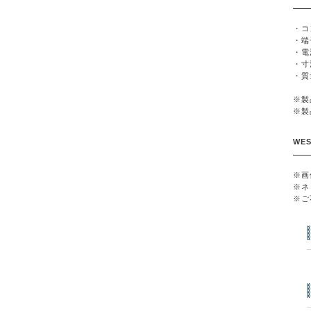
・コ
・端
・電
・寸法
・質
※製
※製
WE
※画
※ネ
※ご