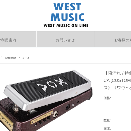
ご利用案内
お問い合せ
お客様の
Effector
S－Z
【箱汚れ / 特
CA [CUSTO
ス》《ワウペ
価格:
数量:
在庫: