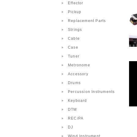
Effector
Pickup
Replacement Parts
Strings
Cable
Case
Tuner
Metronome
Accessory
Drums
Percussion Instruments
Keyboard
DTM
REC/PA
DJ
Wind Instrument