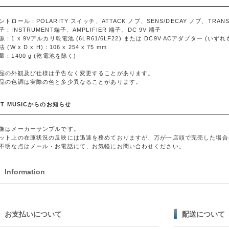
ントロール：POLARITY スイッチ、ATTACK ノブ、SENS/DECAY ノブ、TRAN
子：INSTRUMENT端子、AMPLIFIER 端子、DC 9V 端子
源：1 x 9Vアルカリ乾電池 (6LR61/6LF22) または DC9V ACアダプター (いず
 (W x D x H)：106 x 254 x 75 mm
量：1400 g (乾電池を除く)
品の外観及び仕様は予告なく変更することがあります。
品の色調は実際の色と多少異なることがあります。
ST MUSICからのお知らせ
像はメーカーサンプルです。
ット上の在庫状況の反映には迅速を務めておりますが、万が一店頭で完売した場合
不明な点はメール・お電話にて、お気軽にお問い合わせください。
Information
お支払いについて
配送について