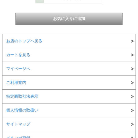
「VOX POWER BURST -Valvenergy 
メーカー商品説明
お店のトップへ戻る
ナチュラルなコンプ感やサチュレーション感が得られる、1ノブ 3
カートを見る
ナチュラルながら、ただ音量を上げるだけではなく、Boostツマ
い」コンプ感やサチュレーション感が出てきます。ギターソロの時
マイページへ
機と組み合わせた他の機材のサウンド・キャラクターは変えないま
る場合に力を発揮するエフェクターです。
POWER BURSTは「粘り」のあるサウンドをもたらすため、チ
に渡って受け継がれているギターならではのテクニックをうまく表現
ご利用案内
プをドライブさせれば、王道のロック・サウンドになります。
特定商取引法表示
次世代真空管「Nutube」の特性を最大限に引き出す「Valvenerg
Nutube の可能性を最大限に引き出す専用のバッファ回路を設計。 
はバッファー付きバイパスとして機能し、3 メートルのシールドを
個人情報の取扱い
スと軽い感触を提供します。 エフェクトを有効にすると、バッファーの
ンが相乗して、軽やかで簡単な演奏体験をもたらし、パフォーマン
新筐体のトップパネルには、各エフェクトペダルの個性的なサウン
サイトマップ
用。クールで独特なタッチでボード全体の美しさを確実に高めます
仕様 / SPECIFICATIONS
メルマガ登録